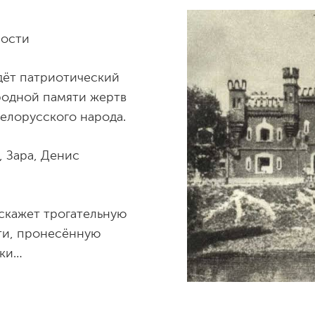
пости
дёт патриотический
родной памяти жертв
елорусского народа.
, Зара, Денис
скажет трогательную
ти, пронесённую
чки…