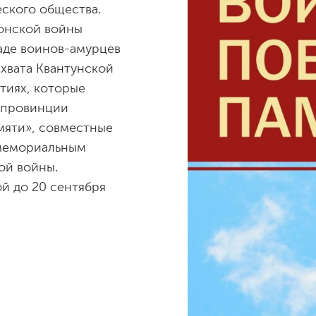
ского общества.
понской войны
кладе воинов-амурцев
ахвата Квантунской
тиях, которые
 провинции
мяти», совместные
 мемориальным
ой войны.
й до 20 сентября