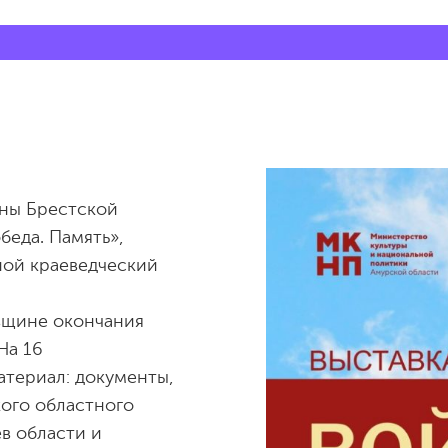
оны Брестской
беда. Память»,
ной краеведческий
вщине окончания
На 16
териал: документы,
ого областного
в области и