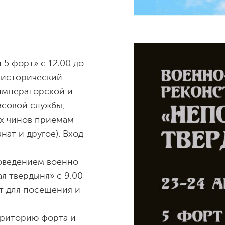
й 5 форт» с 12.00 до
о-исторический
 императорской и
асовой службы,
их чинов приемам
ат и другое). Вход
проведением военно-
я твердыня» с 9.00
ыт для посещения и
рриторию форта и