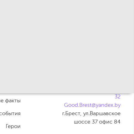
Новости
Телефон РБ:
+
375 (33) 388 59
32
е факты
Good.Brest@yandex.by
 события
г.Брест, ул.Варшавское
шоссе 37 офис 84
Герои